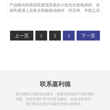
产品模式利用居民屋顶安装的小型光伏发电系统。在
居民屋顶上安装太阳能电池组件，经过串、并联之后
组成太阳能电池方阵，太阳能电池方阵将光能转化为
直流电，经过逆变器转化为可供家用电器使用的交流
电后接入原配电系统。可分为以下两种模式：1、自
发自用，余电上网光伏发电系统所发电力优先供家庭
上一页
1
2
3
下一页
电器使用，剩余电力馈入国
联系嘉利德
嘉利德用心倾听您的建议，如果您在使用产品时遇到
问题，或者对我们有任何意见建议，欢迎在此留言，
我们将关注您的问题并尽快与您联系。